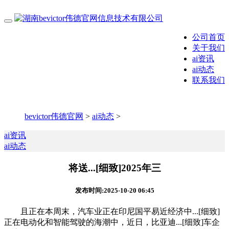
公司首页
关于我们
ai资讯
ai动态
联系我们
bevictor伟德官网
>
ai动态
>
ai资讯
ai动态
将送...[细致]2025年三
发布时间:2025-10-20 06:45
且正在本周末，汽车业正在印尼国平易近经济中...[细致]
正在电动化和智能驾驶的海潮中，近日，比亚迪...[细致]车企