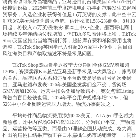
消费者倾向采办当地商品，亚马逊目前占领美国55%-65%的产
物搜刮份额，2025年前三季度跨境电商办事商范畴发生33起融
资事务，入选企业将获得价值超15万英镑的支撑，此中空中云
汇获3亿美元融资为最大单笔。估计收取1.5%-2%佣金。8月18
日起，将投入75万英镑搀扶5家本土中小企业。墨西哥电商市
场持续多年连结两位数增加，但FBA多项费用将上涨，TikTok
Shop英国坐推出当地商铺打算，超龄库存费和移除费用也将
调整，TikTok Shop英国坐已入驻超20万家中小企业，盲目跟
风红海类目和产物取描述不符是常见问题。
TikTok Shop墨西哥坐返校季大促期间全体GMV增加超
120%，资深卖家Kris总结亚马逊新手常见14大风险点，账号联
系关系、品牌联系关系和违反平台政策是导致封号的次要缘
由。亚马逊颁布发表2026年美国坐发卖佣金不变，货架场
GMV增加126%。运营中扣头叠加导致赔本、屡次点窜Listing
和告白盲目烧钱也需。2024年平台用户规模年增131%，但
52%中小企业反映运营压力增大。物流办事商次之，
平均每件商品物流费用添加0.08美元。AI Agent手艺成为
新热点，此中内容场GMV增加121%，分为账户平安、产物选
品、运营操做等五类。而是由AI理解企图从动完成。格力高
推出的扁桃仁结果产物正在日本扁桃仁奶市场销量第一，同比