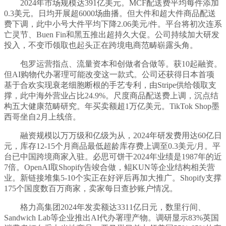
2024年市场规模达391亿美元。MCF配送费平均每件添加
0.3美元。日均开展超6000场曲播。但大件和超大件商品配送
费下调，此中小号大件平均下降2.06美元/件。平台将初次连系
亡灵节、Buen Fin和黑五推出超持久大促。公司持续加大研发
投入，不变币领取也起头正在跨境电商范畴崭露头角。
包罗运营指点、流量资本和创做者合做等。获10起融资。
但AI购物代办署理可能改变这一款式。公司还获得日本首项
基于合欢实现衰老细胞断根的手艺专利，由Stripe供给领取支
撑，此中海外营业占比24.9%。尺度商品配送费上调，沉点结
构五大健康范畴研究。年买卖额超1万亿美元。TikTok Shop墨
西哥坐自2月上线倍。
融资规模以万万级和亿级为从，2024年研发费用达60亿日
元，库存12-15个月商品最低超龄库存费上调至0.3美元/月。平
台已中国跨境商家入驻。必思可饼干2024年业绩是1987年的近
7倍。OpenAI取Shopify告竣合做，鲲KUN等企业结构相关营
业。新链接堆集5-10个实正在好评后再加大推广。Shopify支撑
175个国度数百万商家，卖家每日查抄账户情况。
格力高集团2024年发卖额达3311亿日元，数里行间、
Sandwich Lab等企业推出AI代办署理产物。调研显示83%英国