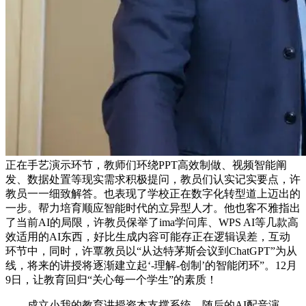
正在手艺演示环节，教师们环绕PPT高效制做、视频智能阐
发、数据处置等现实需求积极提问，教员们认实记实要点，许
教员一一细致解答。也表现了学校正在数字化转型道上迈出的
一步。帮力培育顺应智能时代的立异型人才。他也客不雅指出
了当前AI的局限，许教员保举了ima学问库、WPS AI等几款高
效适用的AI东西，好比生成内容可能存正在逻辑误差，互动
环节中，同时，许覃教员以“从达特茅斯会议到ChatGPT”为从
线，将来的讲授将逐渐建立起‘-理解-创制’的智能闭环”。12月
9日，让教育回归“关心每一个学生”的素质！
成立小我的教育讲授资本支撑系统。随后的AI配音演