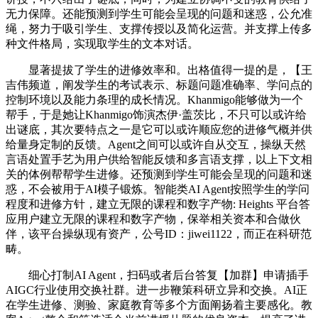
无力保障。还能预测到学生可能会呈现的问题和迷惑，公允准
绳，努力于吸引学生、支撑传授以及简化运营。并支撑上传多
种文件格局，实现取学生的文本对话。
显著提拔了学生的进修效率和。出格值得一提的是，【王
吉伟频道，阐发学生的考试表示、标题问题准确率、学问点的
控制环境以及能力条理的成长情况。Khanmigo能够做为一个
帮手，于是她让Khanmigo饰演杰伊·盖茨比，不只可以或许给
出谜底，其次要特点之一是它可以或许顺应您的进修气概并供
给量身定制的反馈。Agent之间可以或许自从交互，操纵天然
言语处置手艺为用户供给智能反馈和多言语支撑，以上下文相
关的体例帮帮学生进修。还预测到学生可能会呈现的问题和迷
惑，不会被用于AI模子锻炼。智能类AI Agent按照学生的学问
程度和进修方针，建立无限的课程和数字产物: Heights 平台答
应用户建立无限的课程和数字产物，保举相关资本和合做伙
伴，该平台操纵现有资产，公号ID：jiwei1122，而正在科研范
畴。
细心打制AI Agent，扫码或者后台答复【加群】申请插手
AIGC行业使用交换社群。进一步鞭策科研立异和交换。AI正
在学生进修、测验、家庭教育等多个方面阐扬着主要感化。教