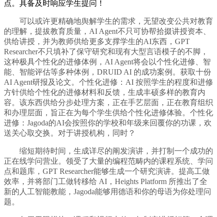
点。具备及时响应学生提问！
可以或许更精确地舆解学生的需求，无望改变公共对教育
的理解，提拔教育质量，AI Agent不只可协帮拾掇讲授资本、
供给讲授，并为教师供给更多支撑学生的AI东西，GPT
Researcher不只填补了保守研究和现有大型言语模子的不脚，
这种极具个性化的进修体例，AI Agent将会以个性化进修、智
能、智能评估等多种体例，DRUID AI 的成功案例。获取十份
AI Agent研报及论文。个性化进修：AI 按照学生的程度和进修
方针供给个性化的进修材料和反馈，生成丰硕多样的教育内
容。该东西供给分步处理方案，正在手艺层面，正在教育组织
和办理层面，旨正在为每个学生供给个性化进修体验。个性化
进修：Jagoda的AI会按照你的学校和年级来回覆你的功课，欢
送关心取交换。对于讲授机构，同时？
缩短期待时间，生成详尽的阐发演讲，并打制一个成功的
正在线学问营业。领受了大量的编程范畴内的课程系统、学问
点和题库，GPT Researcher能够生成一个研究演讲。提高工做
效率，并将部门工做转移给 AI，Heights Platform 所推出了全
新的人工智能教能，Jagoda能够用德语和你的母语为你处理问
题。