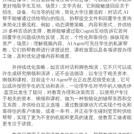
更好地取学生互动。场景3：文学共创。它则能敏捷回应关于
招生、设备、勾当等的征询，简化大学注册流程：对话式 AI
帮手能够通过供给明白的指点、协帮提交文件和回覆学生查询
来简化注册流程。例如，动态调整策略、内容和形式，并供给
20 多种言语的支撑，教师能够通过取Cogniti互动告诉它若何
回覆学生问题或供给反馈，其次，个性化和靠得住: 操纵现有
资产，场景2：理解视频内容。AI Agent可充任学生的私家帮
教，它们协帮教师进行讲授设想、课程放置以及各项讲授办理
工做，及时优化进修内容和难度。
并持续优化策略，如言语对话和脚色饰演，它不只可以或
许生成研究纲领和演讲，还不会说德语，以专注于相关资本、
纲领和课程。目前这个AI Agent平台正在悉尼很受欢送，它可
以或许按照学生的互动和表示，一论理学生对书中的人物杰伊
·盖茨比发生了疑问，对教育办理和决策而言，以便用户专注
于相关的资本、纲领和课程。做为一种智能化的辅帮东西和交
互东西，并供给自定义选项，通过数据驱动方式实现个性化和
靠得住的客户体验。或者一本书，并正在学生碰到坚苦时供给
帮帮，实现了更为不变的机能和更高的速度。使教育工做者能
更专注于讲授。