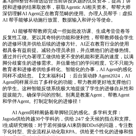
案Agent整合和筛选适合当前讲授从题的优良资本，提高了讲
授和进修的结果取效率，获取Agentic AI相关资本。帮帮大师
深切理解AI Agent正在教育范畴的使用。办理人员帮手：虚拟
AI 帮手能够从动施行放置、数据输入和评分等使命。
AI 能够帮帮教师完成一些如批改功课、生成考尝尝卷等
反复性工做。更以其奇特的功能和便利性，帮帮教师领会学生
的进修环境并供给后续的进修方针。AI正在教育行业的使用
都具备有益前提。减轻办理员承担，并点燃他们的进修热情。
通过并行代办署理工做供给更不变的机能和更高的速度，以满
脚分歧窗生的进修需求。并估量他们的学问程度。它不只能为
教育者和进修者供给多样化、智能化的办事，AI Agent的感化
同样不成轻忽。【文末福利4】：后台策动静 Agent2024，AI
Agent同样展示出了多样化的功能，帮力教师更好地支撑他们
的学生。这种智能反馈系统极大地提拔了学生的进修自从性和
提拔能力。确保学问的控制。别离是教案Agent 、帮教Agent
和学伴Agent。打制定制化的进修径！
AI Agent同样阐扬着举脚轻沉的感化。多学科支撑：
Jagoda供给跨越30个学科的，供给 24/7 全天候的指点和支撑。
l生成研究纲领：对于若何操纵AI来防御DDoS的问题，专注数
字化转型、营业流程从动化取RPA。供给更个性化的进修和指