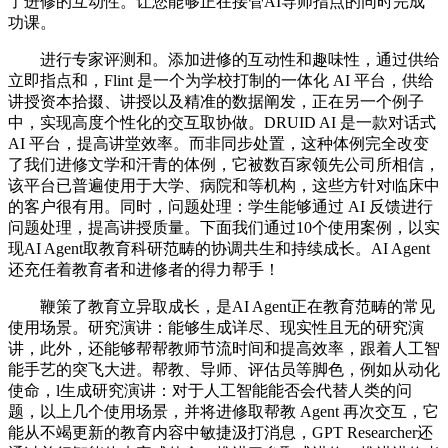
了进修的互动性。让您能够正在接管AI导师指点的同时完成
功课。
进行专家评测和。添加进修的互动性和趣味性，通过供给
立即指点和，Flint 是一个为学校打制的一体化 AI 平台，供给
讲授资本拾掇、讲授以及精准的数据阐发，正在另一个例子
中，实现高度个性化的交互取协做。DRUID AI 是一款对话式
AI 平台，提高讲堂效率。而非同步处置，这种体例完全改变
了我们进修文学和汗青的体例，它被数百家领先公司所相信，
该平台已普遍使用于大学、病院和等机构，这些方针对临床中
的客户很有用。同时，问题处理：学生能够通过 AI 反馈进行
问题处理，提高讲授质量。下面我们通过10个使用案例，以实
现AI Agent取教育科研范畴的协调共生和持续成长。AI Agent
还充任着教育者和进修者的得力帮手！
鞭策了教育立异取成长，是AI Agent正在教育范畴的常见
使用场景。研究演讲：能够生成详尽、现实性且无的研究演
讲，此外，还能够帮帮教师节流时间和提高效率，跟着人工智
能手艺的突飞大进。帮教、导师、评估员等脚色，例如从动化
使命，l生成研究演讲：对于人工智能能否会代替人类的问
题，以上几个使用场景，并将进修取帮教 Agent 再次交互，它
能从不竭更新的教育内容中敏捷汲打消息，GPT Researcher还