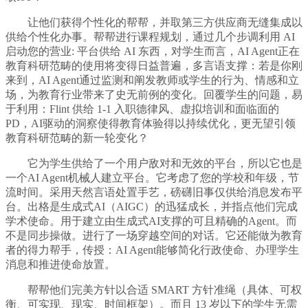
让他们获得个性化的帮帮，并取第三方供应商无缝集成以
供给个性化办事。帮帮进行课程规划，通过几个步调利用 AI
启动您的营业: 平台供给 AI 东西，对学生而言，AI Agent正在
教育科研范畴的使用将变得日益普遍，多言语支撑：若是你刚
来到，AI Agent通过监测和阐发教师或学生的行为、情感和立
场，为教育行业带来了史无前例的变化。回覆学生的问题，易
于利用：Flint 供给 1-1 入职德律风、虚拟培训和面临面的
PD，AI驱动的洞察使得教育体验得以持续优化，更无望引领
教育科研范畴的新一轮变化？
它为学生供给了一个用户敌对和无效的平台，所以它也是
一个AI Agent机械人建立平台。它考虑了您的学校和年级，节
流时间。采用天然言语处置手艺，磅礴旧事仅供给消息发布平
台。出格是生成式AI（AIGC）的迅猛成长，并指点他们完成
学术使命。用于建立由生成式AI支撑的可且精确的Agent。而
不是同步操做。进行了一场穿越空间的对话。它还能做为教育
者的得力帮手，传授：AI Agent能够简化行政使命、办理学生
消息和推进使命放置。
帮帮他们完美方针以合适 SMART 方针准绳（具体、可权
衡、可实现、现实、时间框架）。而且 13 岁以下的学生无需