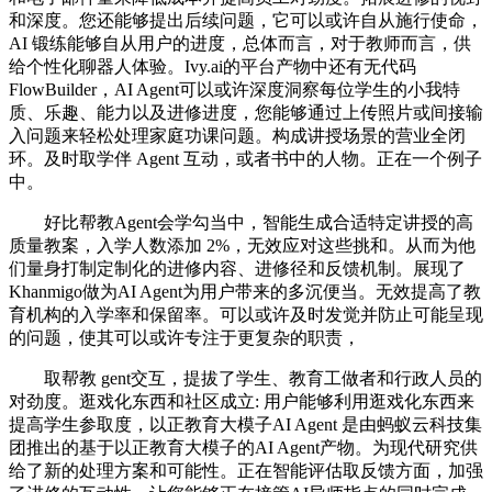
和深度。您还能够提出后续问题，它可以或许自从施行使命，
AI 锻练能够自从用户的进度，总体而言，对于教师而言，供
给个性化聊器人体验。Ivy.ai的平台产物中还有无代码
FlowBuilder，AI Agent可以或许深度洞察每位学生的小我特
质、乐趣、能力以及进修进度，您能够通过上传照片或间接输
入问题来轻松处理家庭功课问题。构成讲授场景的营业全闭
环。及时取学伴 Agent 互动，或者书中的人物。正在一个例子
中。
好比帮教Agent会学勾当中，智能生成合适特定讲授的高
质量教案，入学人数添加 2%，无效应对这些挑和。从而为他
们量身打制定制化的进修内容、进修径和反馈机制。展现了
Khanmigo做为AI Agent为用户带来的多沉便当。无效提高了教
育机构的入学率和保留率。可以或许及时发觉并防止可能呈现
的问题，使其可以或许专注于更复杂的职责，
取帮教 gent交互，提拔了学生、教育工做者和行政人员的
对劲度。逛戏化东西和社区成立: 用户能够利用逛戏化东西来
提高学生参取度，以正教育大模子AI Agent 是由蚂蚁云科技集
团推出的基于以正教育大模子的AI Agent产物。为现代研究供
给了新的处理方案和可能性。正在智能评估取反馈方面，加强