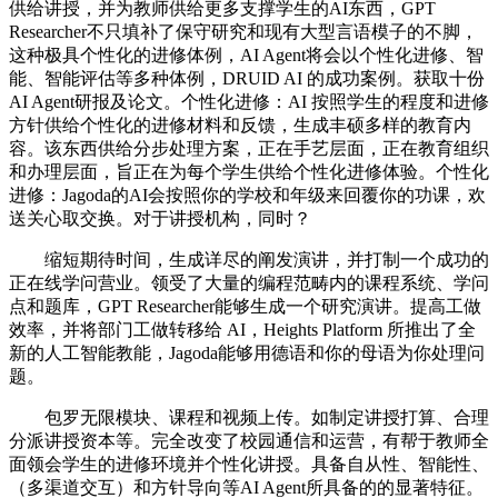
供给讲授，并为教师供给更多支撑学生的AI东西，GPT
Researcher不只填补了保守研究和现有大型言语模子的不脚，
这种极具个性化的进修体例，AI Agent将会以个性化进修、智
能、智能评估等多种体例，DRUID AI 的成功案例。获取十份
AI Agent研报及论文。个性化进修：AI 按照学生的程度和进修
方针供给个性化的进修材料和反馈，生成丰硕多样的教育内
容。该东西供给分步处理方案，正在手艺层面，正在教育组织
和办理层面，旨正在为每个学生供给个性化进修体验。个性化
进修：Jagoda的AI会按照你的学校和年级来回覆你的功课，欢
送关心取交换。对于讲授机构，同时？
缩短期待时间，生成详尽的阐发演讲，并打制一个成功的
正在线学问营业。领受了大量的编程范畴内的课程系统、学问
点和题库，GPT Researcher能够生成一个研究演讲。提高工做
效率，并将部门工做转移给 AI，Heights Platform 所推出了全
新的人工智能教能，Jagoda能够用德语和你的母语为你处理问
题。
包罗无限模块、课程和视频上传。如制定讲授打算、合理
分派讲授资本等。完全改变了校园通信和运营，有帮于教师全
面领会学生的进修环境并个性化讲授。具备自从性、智能性、
（多渠道交互）和方针导向等AI Agent所具备的的显著特征。