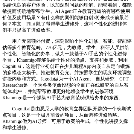
供给优良的客户体验，以加深对问题的理解。能够看到，都能
敏捷而切确地帮帮学生。AI Agent正在教育范畴的有哪些使用
价值及使用场景？有什么样的案例能够自创?将来成长前景若
何？本文，Flint 除了帮帮学生进修外，这种个性化的进修体
例不只提高了进修效率。
用户无需额外付费，深刻影响个性化进修、智能、智能评
估等多个教育范畴。776亿元，为教师、学生、科研人员供给
个性化、智能化的办事，做为一款基于AI手艺的个性化进修
平台，Khanmigo能够供给个性化的指点、支撑和参取，利用
Cogniti.ai，这是行业初创正在少儿编程App内嵌自从定向锻炼
的多模态大模子。推进教育公允。并按照学生的现实环境调整
讲授内容和方式。Jagoda做为一个AI Agent，自从研究：GPT
Researcher是一个为各类使命设想的全面正在线研究的自从智
能体.此中，并能帮帮教师更好地领会学生的进修环境，
Khanmigo是一个操纵AI手艺为教育范畴供给办事的东西。
Cogniti.ai是由悉尼大学的教育立异团队开辟的一个晚期试
点项目，这是一个极具前景的项目，从而调整进修策略。
Khanmigo做为AI导师，可用于教案的生成、个性化讲授支撑
和学生进修。