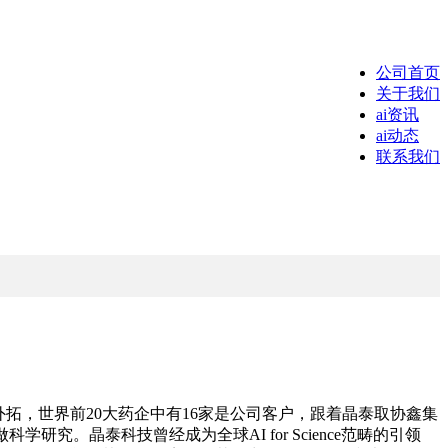
公司首页
关于我们
ai资讯
ai动态
联系我们
，世界前20大药企中有16家是公司客户，跟着晶泰取协鑫集
。晶泰科技曾经成为全球AI for Science范畴的引领