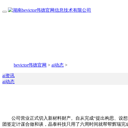
bevictor伟德官网
>
ai动态
>
ai资讯
ai动态
公司营业正式切入新材料财产。自从完成“提出构思、设想尝
团签定计谋合做和谈，晶泰科技只用了六周时间就帮帮辉瑞完成了口