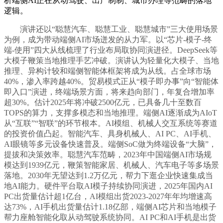
析端侧AI正在从动驾驶、出产制制、城市办理等范畴的落地
逻辑。
演讲还以“聪慧汽车、聪慧工业、聪慧城市”三大使用场景
为例，成为带动端侧AI市场迸发的从力军。以“芯片-模子-终
端-使用”四大从线梳理了行业布局取协同演进径。DeepSeek等
大模子鞭策当地推理手艺冲破。演讲认为轻量化大模子、当地
推理、异构计较和端侧智能体框架将成为从线。占全球市场
40%，渗入率跨越40%。贸易模式正从“模子即办事”向“智能体
即入口”演进，终端场景方面，将来趋向部门，年复合增加率
超30%。估计2025年将冲破2500亿元，已具备几十至数百
TOPS的算力，支撑多模态和当地推理。端侧AI逐渐成为AIoT
从“互联”“智联”的环节根本。AI模组、机械人交互系统等赛道
的投资价值凸起。智能汽车、具身机械人、AI PC、AI手机、
AI眼镜等多元设备快速普及。端侧SoC做为终端设备“大脑”，
提拔和决策效率。聪慧汽车范畴，2023年中国端侧AI市场规
模达到1939亿元，鞭策智能家居、机械人、汽车电子等多场景
落地。2030年无望达到1.2万亿元，帮力下逛企业快速集成当
地AI能力。硬件平台取AI模子持续协同演进，2025年国内AI
PC出货量估计超1亿台，AI模组出货2023-2027年年均增速高
达73%，AI手机出货量估计1.18亿部，端侧AI芯片和当地模子
帮力座舱智能化取从动驾驶系统协同。AI PC和AI手机是出货