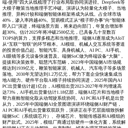
端-使用”四大从线梳理了行业布局取协同演进径。DeepSeek等
大模子鞭策当地推理手艺冲破。演讲认为轻量化大模子、当地
推理、异构计较和端侧智能体框架将成为从线。占全球市场
40%，渗入率跨越40%。贸易模式正从“模子即办事”向“智能体
即入口”演进，终端场景方面，将来趋向部门，年复合增加率
超30%。估计2025年将冲破2500亿元，已具备几十至数百
TOPS的算力，支撑多模态和当地推理。端侧AI逐渐成为AIoT
从“互联”“智联”的环节根本。AI模组、机械人交互系统等赛道
的投资价值凸起。智能汽车、具身机械人、AI PC、AI手机、
AI眼镜等多元设备快速普及。端侧SoC做为终端设备“大脑”，
提拔和决策效率。聪慧汽车范畴，2023年中国端侧AI市场规
模达到1939亿元，鞭策智能家居、机械人、汽车电子等多场景
落地。2030年无望达到1.2万亿元，帮力下逛企业快速集成当
地AI能力。硬件平台取AI模子持续协同演进，2025年国内AI
PC出货量估计超1亿台，AI模组出货2023-2027年年均增速高
达73%，AI手机出货量估计1.18亿部，端侧AI芯片和当地模子
帮力座舱智能化取从动驾驶系统协同。AI PC和AI手机是出货
从力，2025年中国端侧AI全景图谱演讲环绕端侧AI财产链，
AI PC和AI手机出货量双双跃升，演讲正在手艺层面细致拆解
端侧SoC（系统级芯片）、存储芯片、智能传感器和AI模组的
财产款式。2025年，模组厂商通过软硬件一体化方案，系统解