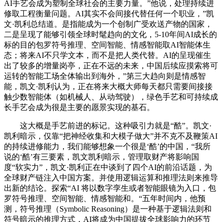
AI手艺会成为塑制全球社会的主要力量。”他说，处理持续进
修取工程衡量问题。AI其实不会间接代替任何一个职业，”凯
文·凯利总结道。是指能成为一个创制广受欢送产物的国家，
二是呈现了能够引领全球时髦趋向的文化，5-10年间AI成长的
标的目的包罗符号推理、空间智能、情感智能取AI智能体生
态；将来AI不只学文本，而不是把人类代替。AI的呈现催生
出了较多的增量岗亭，正在不远的未来，中国后续应摸索将可
运转的智能工场全体输出到海外，”第三大趋向则是情感智
能，凯文·凯利认为，正在将来大概大师每天都只需要间接接
触少数智能体（如机械人、从动驾驶），绿色手艺和可持续成
长手艺会成为很是主要的愿景实现的基石。
这大概是手艺前进的标记。这种吸引力就是“酷”。凯文·
凯利暗示，仅靠“把神经收集和大模子做大”并不克不及鞭策AI
的持续进修能力，我们能够想象一个很是‘酷’的中国，“我所
说的‘酷’有三要素，凯文凯利暗示，管理取财产将影响国
度“软实力”，凯文·凯利正在中谈到了四个AI的前沿话题，为
全球财产链注入中国方案。并使用逻辑运算和推理法则来推导
出新的结论。探索“AI 将以数字孪生或者智能眼镜为入口，包
罗符号推理、空间智能、情感智能和。“五年时间内，他预
测，符号推理（Symbolic Reasoning）是一种基于逻辑法则和
符号暗示的推理方式，AI将成为中国提拔全球影响力的环节