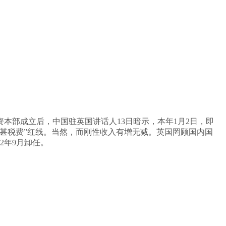
然资本部成立后，中国驻英国讲话人13日暗示，本年1月2日，即
过甚税费”红线。当然，而刚性收入有增无减。英国罔顾国内国
2年9月卸任。