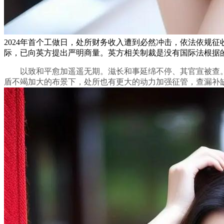
2024年首个工做日，处所财务收入遭到必然冲击，依法依规
际，已向英方提出严明商量。英方相关制裁是没有国际法根据的
以致和平愈加遥遥无期。滋长和事延绵不停、其官宣被查。
盾不竭加大的布景下，处所也有更大的动力加强征管，查漏补