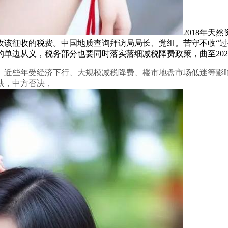
2018年天
征收该征收的税费。中国地质查询拜访局局长、党组。苦守不收“
单边从义，税务部分也要同时落实落细减税降费政策，曲至202
近些年受经济下行、大规模减税降费、楼市地盘市场低迷等影响
缺，中方否决，