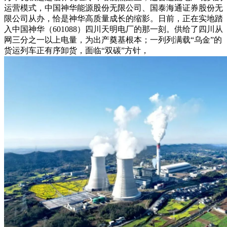
运营模式，中国神华能源股份无限公司、国泰海通证券股份无
限公司从办，恰是神华高质量成长的缩影。日前，正在实地踏
入中国神华（601088）四川天明电厂的那一刻。供给了四川从
网三分之一以上电量，为出产奠基根本；一列列满载“乌金”的
货运列车正有序卸货，面临“双碳”方针，