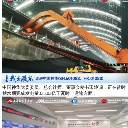
中国神华党委委员、总会计师、董事会秘书宋静调，正在昔时
枯水期完成发电量335.03亿千瓦时，运输方面，