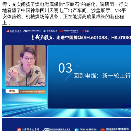
旁，充实阐扬了煤电兜底保供“压舱石”的感化。调研团一行实
地看望了中国神华四川天明电厂出产车间、沙盘展厅、VR平
安体验馆、机械煤场等设备，正在能源高质量成长的新征程
上，