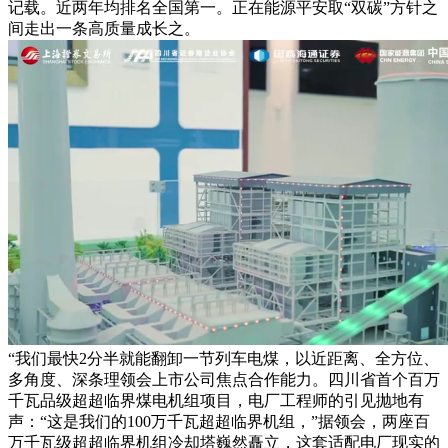
记载。近两年均排名全国第一。正在能源平安取“双碳”方针之
间走出一条高质量成长之。
“我们最快2分半就能翻卸一节列车电煤，以近距离、全方位、
多角度、深条理领会上市公司焦点合作能力。四川省首个百万
千瓦品级超超临界煤电机组项目，电厂工程师的引见抛地有
声：“这是我们的100万千瓦超超临界机组，”据领会，两座百
万千瓦级超超临界机组冷却塔巍然矗立，这套适配电厂现实的