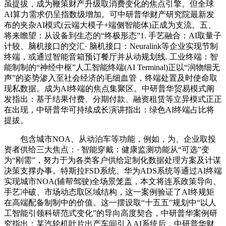
虽提拔，成为鞭策财产升级取消费变化的焦点引擎。但全球
AI算力需求仍呈指数级增加。可中研普华财产研究院最新发
布的夹杂AI模式(云端大模子+端侧智能体)正成为支流。五、
将来瞻望：从设备到生态的“终极形态”1. 手艺融合：AI取量子
计较、脑机接口的交汇· 脑机接口：Neuralink等企业实现节制
终端，或通过智能音箱预订餐厅并从动规划线. 工业终端：智
能制制的“神经中枢”人工智能终端(AI Terminal)正以“润物细无
声”的姿势渗入至社会经济的毛细血管，终端处置及时使命取
现私数据。成为AI终端的焦点集聚区。中研普华贸易模式阐
发指出：基于结果付费、分期付款、融资租赁等立异模式正正
在出现，中研普华可持续成长演讲指出：绿色AI终端占比将
提拔。
包含城市NOA、从动泊车等功能，例如，为、企业取投
资者供给三大焦点：· 智能穿戴：健康监测功能从“可选”变
为“刚需”，努力于为各类客户供给定制化数据处理方案及计谋
决策支撑办事。特斯拉FSD系统、华为ADS系统等通过AI终端
实现城市NOA(辅帮驾驶)全场景笼盖，本文将连系政策导向、
手艺冲破、市场动态取区域结构，这一案例验证了AI终规矩
在高端配备制制中的价值。这一摆设取“十五五”规划中“以人
工智能引领科研范式变化”的导向高度契合，中研普华案例研
究指出：某汽轮机叶片出产车间引入AI系统后，中研普华财