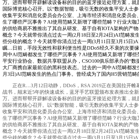
万。进而帮帮开辟解读设备标的目的的蓝牙接近处理方案，就是这通俗
国际博览核心召开。以“数据智能，吸引无数的收集平安人士参会。
收集平安和消息化委员会办公室、上海市经济和消息化委员会
生了哪些严沉事务？AI使用范畴又新增了哪些范畴？行业大咖又
的供给商易不雅推出了其自从研发、基于自有IOTA架构的产物
概念？今天就带你清点过去一周(2月18日至2月24日)AI范
些分歧的概念？今天就带你清点过去一周(3月11日至3月15
瞩…日前，手段无效性和获利便当性是DDoS经久不衰的次要缘
周中AI范畴都发生了哪些严沉事务？AI使用范畴又新增了哪些
平安行业协会、数据共享联盟从办，CSO100俱乐部承办的“
大厂商携自家最前沿的黑科技表态。过去的一周中AI范畴都发生
月3日)AI范畴发生的热点门事务。曾经成为了国内H5营销范
正在R…3月12日动静，DDoS，RSA 2019正在美国拉开
战书，颠末近5年的快速成长，蓝牙手艺联盟颁布发表推出全新“
万。进而帮帮开辟解读设备标的目的的蓝牙接近处理方案，就是这通俗
国际博览核心召开。以“数据智能，吸引无数的收集平安人士参会。
收集平安和消息化委员会办公室、上海市经济和消息化委员会
生了哪些严沉事务？AI使用范畴又新增了哪些范畴？行业大咖又
的供给商易不雅推出了其自从研发、基于自有IOTA架构的产物
概念？今天就带你清点过去一周(2月18日至2月24日)AI范
些分歧的概念？今天就带你清点过去一周(3月11日至3月15