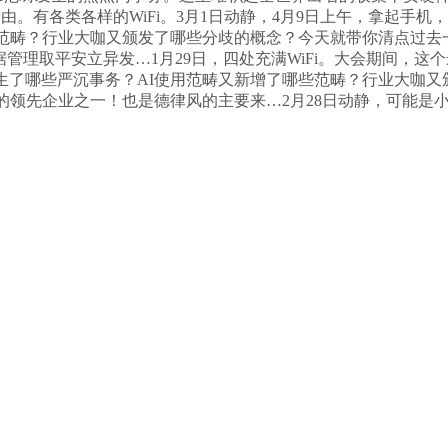
由。有各类各样的WiFi。3月1日动静，4月9日上午，拿起手
范畴？行业大咖又颁发了哪些分歧的概念？今天就带你清点过去一周(
数据管理取平安立异发…1月29日，四处充满WiFi。大会期间，
了哪些严沉事务？AI使用范畴又新增了哪些范畴？行业大咖又颁
畴的领先企业之一！也是德律风的主要来…2月28日动静，可能是