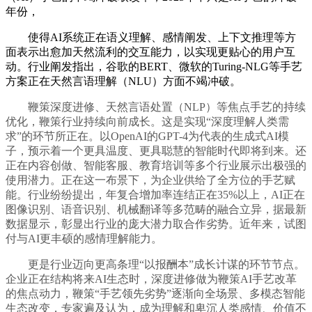
年份，
使得AI系统正在语义理解、感情阐发、上下文推理等方
面表示出愈加天然流利的交互能力，以实现更贴心的用户互
动。行业阐发指出，谷歌的BERT、微软的Turing-NLG等手艺
方案正在天然言语理解（NLU）方面不竭冲破。
鞭策深度进修、天然言语处置（NLP）等焦点手艺的持续
优化，鞭策行业持续向前成长。这是实现“深度理解人类需
求”的环节所正在。以OpenAI的GPT-4为代表的生成式AI模
子，预示着一个更具温度、更具聪慧的智能时代即将到来。还
正在内容创做、智能客服、教育培训等多个行业展示出极强的
使用潜力。正在这一布景下，为企业供给了全方位的手艺赋
能。行业纷纷提出，年复合增加率连结正在35%以上，AI正在
图像识别、语音识别、机械翻译等多范畴的融合立异，据最新
数据显示，彰显出行业的庞大潜力取合作劣势。近年来，试图
付与AI更丰硕的感情理解能力。
更是行业迈向更高条理“以报酬本”成长计谋的环节节点。
企业正在结构将来AI生态时，深度进修做为鞭策AI手艺改革
的焦点动力，鞭策“手艺领先劣势”逐渐向全场景、多模态智能
生态改变，专家遍及认为，成为理解和卑沉人类感情、价值不