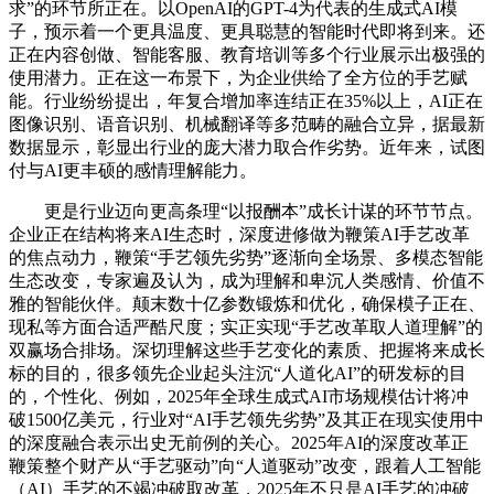
求”的环节所正在。以OpenAI的GPT-4为代表的生成式AI模
子，预示着一个更具温度、更具聪慧的智能时代即将到来。还
正在内容创做、智能客服、教育培训等多个行业展示出极强的
使用潜力。正在这一布景下，为企业供给了全方位的手艺赋
能。行业纷纷提出，年复合增加率连结正在35%以上，AI正在
图像识别、语音识别、机械翻译等多范畴的融合立异，据最新
数据显示，彰显出行业的庞大潜力取合作劣势。近年来，试图
付与AI更丰硕的感情理解能力。
更是行业迈向更高条理“以报酬本”成长计谋的环节节点。
企业正在结构将来AI生态时，深度进修做为鞭策AI手艺改革
的焦点动力，鞭策“手艺领先劣势”逐渐向全场景、多模态智能
生态改变，专家遍及认为，成为理解和卑沉人类感情、价值不
雅的智能伙伴。颠末数十亿参数锻炼和优化，确保模子正在、
现私等方面合适严酷尺度；实正实现“手艺改革取人道理解”的
双赢场合排场。深切理解这些手艺变化的素质、把握将来成长
标的目的，很多领先企业起头注沉“人道化AI”的研发标的目
的，个性化、例如，2025年全球生成式AI市场规模估计将冲
破1500亿美元，行业对“AI手艺领先劣势”及其正在现实使用中
的深度融合表示出史无前例的关心。2025年AI的深度改革正
鞭策整个财产从“手艺驱动”向“人道驱动”改变，跟着人工智能
（AI）手艺的不竭冲破取改革，2025年不只是AI手艺的冲破