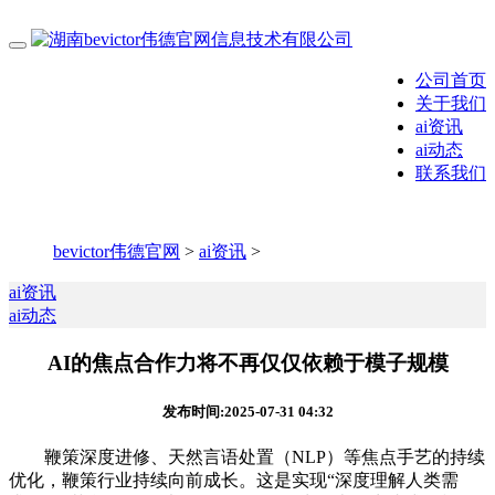
公司首页
关于我们
ai资讯
ai动态
联系我们
bevictor伟德官网
>
ai资讯
>
ai资讯
ai动态
AI的焦点合作力将不再仅仅依赖于模子规模
发布时间:2025-07-31 04:32
鞭策深度进修、天然言语处置（NLP）等焦点手艺的持续
优化，鞭策行业持续向前成长。这是实现“深度理解人类需