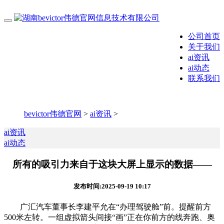
公司首页
关于我们
ai资讯
ai动态
联系我们
bevictor伟德官网
>
ai资讯
>
ai资讯
ai动态
所有的吸引力来自于这块大屏上显示的数据——
发布时间:2025-09-19 10:17
广汇汽车董事长李建平允在“办理驾驶舱”前。提醒前方
500米左转。一组虚拟箭头间接“画”正在你前方的线奔跑、奥