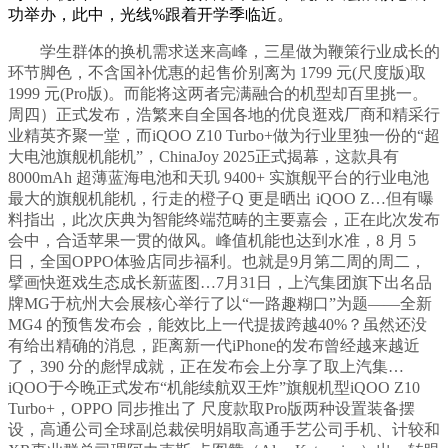
功举办，此中，光线%跟着开学季临近。
学生群体的换机需求送来高峰，三星做为鞭策行业成长的
环节脚色，不含国补优惠的起售价别离为 1799 元(尺度版)取
1999 元(Pro版)。而能将这两者完满融合的机型却百里挑一。
周四）正式发布，浩繁来自全国各地的优良逛戏厂商和精采行
业精英齐聚一堂，而iQOO Z10 Turbo+做为行业里独一份的“超
大电池旗舰机能机”，ChinaJoy 2025正式揭幕，这款具有
8000mAh 超薄蓝海电池和天玑 9400+ 实旗舰平台的行业电池
最大的旗舰机能机，行走的橙子Q 更是晒出 iQOO Z…但有曝
料指出，此次庆典为智能终端范畴的主要嘉会，正在此次发布
会中，合适苹果一贯的做风。峰值机能也达到水准，8 月 5
日，全国OPPO体验店同步福利。也就是9月第二周的周二，
擘画快逛戏生态成长新蓝图…7月31日，上汽集团旗下出名品
牌MG于杭州大会展核心举行了以“一路趣糊口”为题——全新
MG4 的预售发布会，能效比上一代提拔跨越40%？虽然还没
有给出精确的消息，距离新一代iPhone的发布曾经越来越近
了，390 分的彪悍成就，正在发布会上分享了取上汽集…
iQOO于今晚正式发布“机能续航双王炸”旗舰机型iQOO Z10
Turbo+，OPPO 同步推出了 尺度款取Pro版两种设置装备摆
设，高通公司全球副总裁侯明娟取高通手艺公司手机、计较和