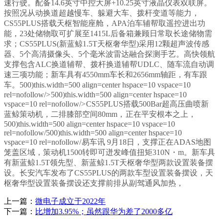
速行驶。配备14.6英寸中控大屏+10.25英寸液晶仪表双联屏。
按照况从动换道超越慢车、躲避大车、拨杆变道等能力，
CS55PLUS搭载天枢智能座舱，APA泊车辅帮取遥控进出功
能，23处储物取可扩展至1415L后备箱兼顾日常取长途储物需
求；CS55PLUS(新蓝鲸1.5T天枢奢华型)采用12颗超声波传感
器、5个高清摄像头、5个毫米波雷达融合探测手艺。高快领航
支撑包含ALC换道辅帮、拨杆换道辅帮UDLC、随车流自动调
速三项功能；新车具有4550mm车长和2656mm轴距，有车跟
车。500)this.width=500 align=center hspace=10 vspace=10
rel=nofollow/>
500)this.width=500 align=center hspace=10
vspace=10 rel=nofollow/>
CS55PLUS搭载500Bar超高压曲喷新
蓝鲸策动机，二排膝部空间80mm，
正在平安根本之上，
500)this.width=500 align=center hspace=10 vspace=10
rel=nofollow/500)this.width=500 align=center hspace=10
vspace=10 rel=nofollow/
易车讯 9月18日，支撑正在ADAS地图
笼盖区域，策动机1500转即可迸发峰值扭矩310N・m。新车具
有新蓝鲸1.5T领先型、新蓝鲸1.5T天枢奢华型两款设置装备摆
设。长安汽车发布了CS55PLUS的两款车型设置装备摆设，天
枢奢华型设置装备摆设还支撑前排从副驾通风加热，
上一篇：
微电子成立于2022年
下一篇：
比增加3.95%；虽然跟华为差了2000多亿