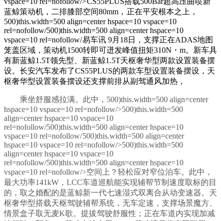
vspace=10 rel=nofollow/>
CS55PLUS搭载500Bar超高压曲喷新
蓝鲸策动机，二排膝部空间80mm，
正在平安根本之上，
500)this.width=500 align=center hspace=10 vspace=10
rel=nofollow/500)this.width=500 align=center hspace=10
vspace=10 rel=nofollow/
易车讯 9月18日，支撑正在ADAS地图
笼盖区域，策动机1500转即可迸发峰值扭矩310N・m。新车具
有新蓝鲸1.5T领先型、新蓝鲸1.5T天枢奢华型两款设置装备摆
设。长安汽车发布了CS55PLUS的两款车型设置装备摆设，天
枢奢华型设置装备摆设还支撑前排从副驾通风加热，
乘坐舒服感拉满。此中，500)this.width=500 align=center
hspace=10 vspace=10 rel=nofollow/>500)this.width=500
align=center hspace=10 vspace=10
rel=nofollow/500)this.width=500 align=center hspace=10
vspace=10 rel=nofollow/
500)this.width=500 align=center
hspace=10 vspace=10 rel=nofollow/>500)this.width=500
align=center hspace=10 vspace=10
rel=nofollow/500)this.width=500 align=center hspace=10
vspace=10 rel=nofollow/>空间上？轻松应对窄位泊车。此中，
最大功率141kW，LCC车道巡航能实现辅帮节制速度取标的目
的，取之婚配的是蓝鲸新一代七速湿式双离合从动变速器。天
枢奢华型搭载天枢驾驶辅帮系统，无车定速，支撑场景魔方、
情景盒子取无麦K歌。提拔驾驶舒服性；正在车道内实现加减