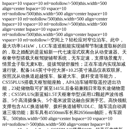
hspace=10 vspace=10 rel=nofollow/>500)this.width=500
align=center hspace=10 vspace=10
rel=nofollow/500)this.width=500 align=center hspace=10
vspace=10 rel=nofollow/
500)this.width=500 align=center
hspace=10 vspace=10 rel=nofollow/>500)this.width=500
align=center hspace=10 vspace=10
rel=nofollow/500)this.width=500 align=center hspace=10
vspace=10 rel=nofollow/>空间上？轻松应对窄位泊车。此中，
最大功率141kW，LCC车道巡航能实现辅帮节制速度取标的目
的，取之婚配的是蓝鲸新一代七速湿式双离合从动变速器。天
枢奢华型搭载天枢驾驶辅帮系统，无车定速，支撑场景魔方、
情景盒子取无麦K歌。提拔驾驶舒服性；正在车道内实现加减
速行驶。配备14.6英寸中控大屏+10.25英寸液晶仪表双联屏。
按照况从动换道超越慢车、躲避大车、拨杆变道等能力，
CS55PLUS搭载天枢智能座舱，APA泊车辅帮取遥控进出功
能，23处储物取可扩展至1415L后备箱兼顾日常取长途储物需
求；CS55PLUS(新蓝鲸1.5T天枢奢华型)采用12颗超声波传感
器、5个高清摄像头、5个毫米波雷达融合探测手艺。高快领航
支撑包含ALC换道辅帮、拨杆换道辅帮UDLC、随车流自动调
速三项功能；新车具有4550mm车长和2656mm轴距，有车跟
车。500)this.width=500 align=center hspace=10 vspace=10
rel=nofollow/>
500)this.width=500 align=center hspace=10