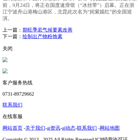
前，9月24日，将正在国度速滑馆（“冰丝带”）启幕。正在浙
江宁波舟山港梅山港区，北昆此次名为“姹紫嫣红”的全国巡
演。
上一篇：
期旺季若气候要素改善
下一篇：
绘制出产物粉饰素
关闭
客户服务热线
0731-89729662
联系我们
在线客服
网站首页
-
关于我们
-
ai资讯
-
ai动态
-
联系我们
-
网站地图
Copyright © 2013 - 2025 All Rights Reserved.ICP经营许可证